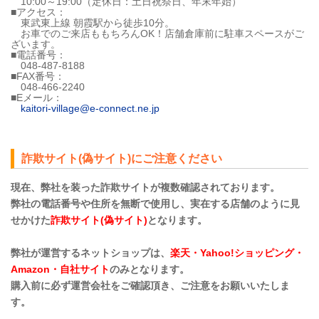
10:00～19:00（定休日：土日祝祭日、年末年始）
■アクセス：
東武東上線 朝霞駅から徒歩10分。
お車でのご来店ももちろんOK！店舗倉庫前に駐車スペースがご
ざいます。
■電話番号：
048-487-8188
■FAX番号：
048-466-2240
■Eメール：
kaitori-village@e-connect.ne.jp
詐欺サイト(偽サイト)にご注意ください
現在、弊社を装った詐欺サイトが複数確認されております。
弊社の電話番号や住所を無断で使用し、実在する店舗のように見
せかけた
詐欺サイト(偽サイト)
となります。
弊社が運営するネットショップは、
楽天・Yahoo!ショッピング・
Amazon・自社サイト
のみとなります。
購入前に必ず運営会社をご確認頂き、ご注意をお願いいたしま
す。