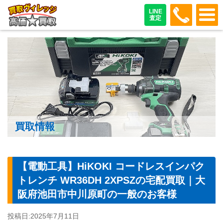
048-487
LINE
査定
買取情報
【電動工具】HiKOKI コードレスインパク
トレンチ WR36DH 2XPSZの宅配買取｜大
阪府池田市中川原町の一般のお客様
投稿日:
2025年7月11日