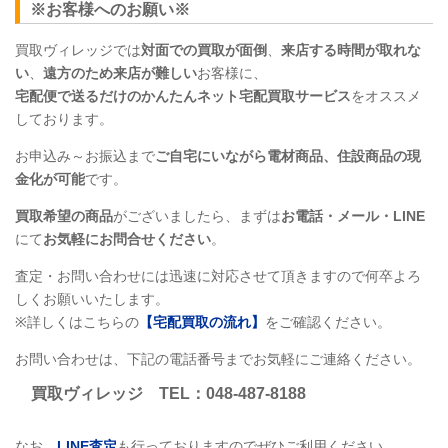
※お客様へのお願い※
買取ヴィレッジでは
対面での買取が面倒
、
来店する時間が取れな
い
、
遠方のため来店が難しい
お客様に、
宅配便で送るだけのかんたんネット宅配買取サービス
をオススメ
しております。
お申込み～お振込まで
ご自宅にいながら電材商品、住設商品
の現
金化が可能
です。
買取希望の商品
がございましたら、まずは
お電話・メール・LINE
にて
お気軽にお問合せください
。
査定・お問い合わせには迅速に対応させて頂きますので何卒よろ
しくお願いいたします。
※詳しくはこちらの
【宅配買取の流れ】
をご確認ください。
お問い合わせは、下記の電話番号までお気軽にご連絡ください。
買取ヴィレッジ
TEL
：048-487-8188
なお、
LINE
査定
も行っておりますのでぜひご利用ください。