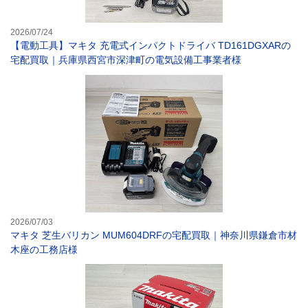
2026/07/24
【電動工具】マキタ 充電式インパクトドライバ TD161DGXARの
宅配買取｜兵庫県西宮市深津町の電気設備工事業者様
マキタ 芝生バリ
2026/07/03
マキタ 芝生バリカン MUM604DRFの宅配買取｜神奈川県鎌倉市材
木座の工務店様
【電動工具】マキ