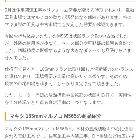
5月は住宅関連工事やリフォーム需要が増える時期でもあり、電動
工具市場ではマルノコの動きが活発になる傾向があります。特に
マキタ製の工具は中古市場でも安定した需要が確認できます。
今回お持ち込みいただいたM565は状態ランクBの中古品でした
が、外装の使用感が少なく、ベース部分や可動部の状態も良好で
した。切断精度に影響するような大きなダメージも見受けられま
せんでした。
仕様面で見ると、165mmクラスは取り回しと切断能力のバランス
に優れており、現場需要が非常に高いサイズ帯です。そのため、
現在の市場相場を踏まえ、しっかり査定させて頂きました。
また、モーター周辺の放熱構造や回転部の状態も良好で、実用性
を十分確認できた点も査定理由の一つとなります。
マキタ 165mmマルノコ
M565
の商品紹介
マキタの165mmマルノコ
M565
は、木材の直線切断を中心に使用
される電動工具です。住宅施工や内装工事、DIY用途など幅広い場