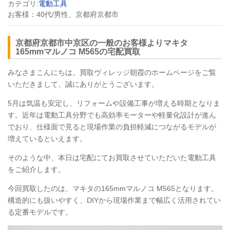
カテゴリ:
電動工具
お客様：
40代/男性、京都府京都市
京都府京都市中京区の一般のお客様よりマキタ
165mmマルノコ
M565
の宅配買取
みなさまこんにちは。買取ヴィレッジ朝霞のホームページをご覧
いただきまして、誠にありがとうございます。
5月は気温も安定し、リフォームや設備工事が増える時期となりま
す。近年は電動工具分野でも高効率モーターや軽量化設計が進ん
でおり、仕様面で見ると現場作業の負担軽減につながるモデルが
増えているといえます。
そのような中、本日は宅配にてお買取させていただいた電動工具
をご紹介します。
今回買取したのは、マキタの165mmマルノコ
M565
となります。
構造的にも扱いやすく、DIYから現場作業まで幅広く活用されてい
る定番モデルです。