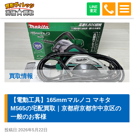
048-487
LINE
査定
買取情報
【電動工具】165mmマルノコ マキタ
M565の宅配買取｜京都府京都市中京区の
一般のお客様
投稿日:
2026年5月22日