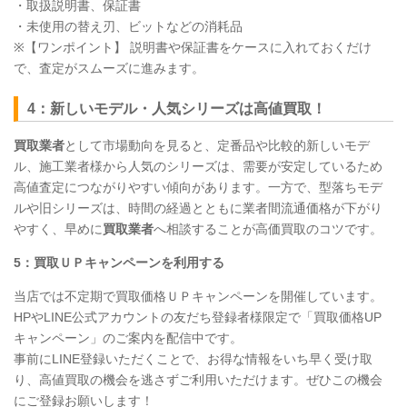
・取扱説明書、保証書
・未使用の替え刃、ビットなどの消耗品
※【ワンポイント】 説明書や保証書をケースに入れておくだけ
で、査定がスムーズに進みます。
4：新しいモデル・人気シリーズは高値買取！
買取業者
として市場動向を見ると、定番品や比較的新しいモデ
ル、施工業者様から人気のシリーズは、需要が安定しているため
高値査定につながりやすい傾向があります。一方で、型落ちモデ
ルや旧シリーズは、時間の経過とともに業者間流通価格が下がり
やすく、早めに
買取業者
へ相談することが高価買取のコツです。
5：買取ＵＰキャンペーンを利用する
当店では不定期で買取価格ＵＰキャンペーンを開催しています。
HPやLINE公式アカウントの友だち登録者様限定で「買取価格UP
キャンペーン」のご案内を配信中です。
事前にLINE登録いただくことで、お得な情報をいち早く受け取
り、高値買取の機会を逃さずご利用いただけます。ぜひこの機会
にご登録お願いします！