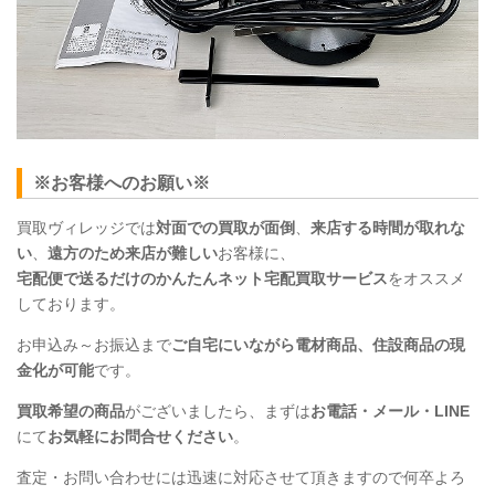
※お客様へのお願い※
買取ヴィレッジでは
対面での買取が面倒
、
来店する時間が取れな
い
、
遠方のため来店が難しい
お客様に、
宅配便で送るだけのかんたんネット宅配買取サービス
をオススメ
しております。
お申込み～お振込まで
ご自宅にいながら電材商品、住設商品
の現
金化が可能
です。
買取希望の商品
がございましたら、まずは
お電話・メール・LINE
にて
お気軽にお問合せください
。
査定・お問い合わせには迅速に対応させて頂きますので何卒よろ