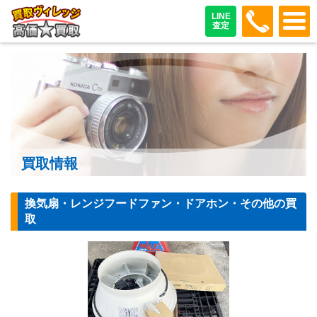
048-487
LINE
査定
買取情報
換気扇・レンジフードファン・ドアホン・その他の買
取
【換気扇】三菱電