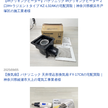
【IHクッキングヒーター】パナソニック IHクッキングヒーター 2
口IH+ラジエントタイプ KZ-L32AKの宅配買取｜神奈川県横浜市戸
塚区の施工業者様
【換気扇】パナソ
2025/09/05
【換気扇】パナソニック 天井埋込形換気扇 FY-17C8の宅配買取｜
神奈川県綾瀬市大上の電気工事業者様
【電動工具】白光