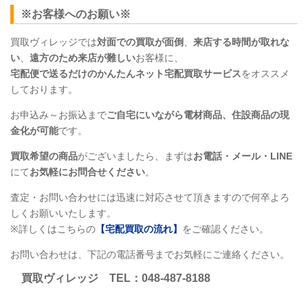
※お客様へのお願い※
買取ヴィレッジでは
対面での買取が面倒
、
来店する時間が取れな
い
、
遠方のため来店が難しい
お客様に、
宅配便で送るだけのかんたんネット宅配買取サービス
をオススメ
しております。
お申込み～お振込まで
ご自宅にいながら電材商品、住設商品
の現
金化が可能
です。
買取希望の商品
がございましたら、まずは
お電話・メール・LINE
にて
お気軽にお問合せください
。
査定・お問い合わせには迅速に対応させて頂きますので何卒よろ
しくお願いいたします。
※詳しくはこちらの
【宅配買取の流れ】
をご確認ください。
お問い合わせは、下記の電話番号までお気軽にご連絡ください。
買取ヴィレッジ
TEL
：048-487-8188