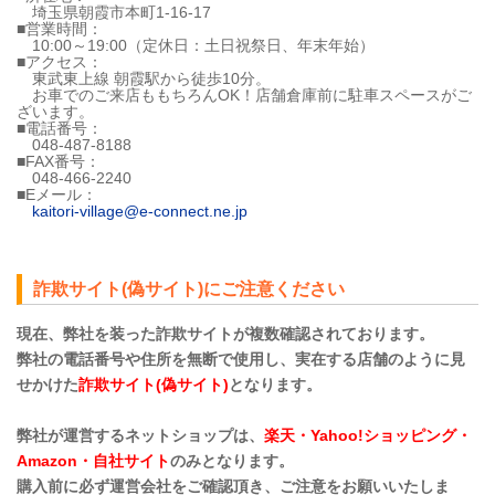
埼玉県朝霞市本町1-16-17
■営業時間：
10:00～19:00（定休日：土日祝祭日、年末年始）
■アクセス：
東武東上線 朝霞駅から徒歩10分。
お車でのご来店ももちろんOK！店舗倉庫前に駐車スペースがご
ざいます。
■電話番号：
048-487-8188
■FAX番号：
048-466-2240
■Eメール：
kaitori-village@e-connect.ne.jp
詐欺サイト(偽サイト)にご注意ください
現在、弊社を装った詐欺サイトが複数確認されております。
弊社の電話番号や住所を無断で使用し、実在する店舗のように見
せかけた
詐欺サイト(偽サイト)
となります。
弊社が運営するネットショップは、
楽天・Yahoo!ショッピング・
Amazon・自社サイト
のみとなります。
購入前に必ず運営会社をご確認頂き、ご注意をお願いいたしま