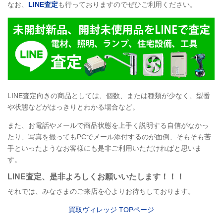
なお、
LINE
査定
も行っておりますのでぜひご利用ください。
LINE
査定向きの商品としては、個数、または種類が少なく、型番
や状態などがはっきりとわかる場合など。
また、お電話やメールで商品状態を上手く説明する自信がなかっ
たり、写真を撮ってもPCでメール添付するのが面倒、そもそも苦
手といったようなお客様にも是非ご利用いただければと思いま
す。
LINE
査定
、是非よろしくお願いいたします！！！
それでは、みなさまのご来店を心よりお待ちしております。
買取ヴィレッジ
TOP
ページ