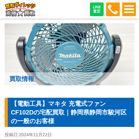
048-487
LINE
査定
買取情報
【電動工具】マキタ 充電式ファン
CF102Dの宅配買取｜静岡県静岡市駿河区
の一般のお客様
投稿日:
2024年11月22日