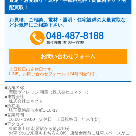
査定・お見積り・送料・手数料無料！高価格ネット宅
配買取！
お見積、ご相談、電材・照明・住宅設備の大量買取な
どお気軽にご相談下さい。
048-487-818
お問い合わせフォーム
土日祝日は定休日です。
LINE、お問い合わせフォームは24時間受付中。
■店舗名称：
買取ヴィレッジ 朝霞（株式会社コネクト）
■運営会社
株式会社コネクト
■所在地：
埼玉県朝霞市本町1-16-17
■営業時間：
10:00～19:00（定休日：土日祝祭日、年末年始）
■アクセス：
東武東上線 朝霞駅から徒歩10分。
お車でのご来店ももちろんOK！店舗倉庫前に駐車スペースがご