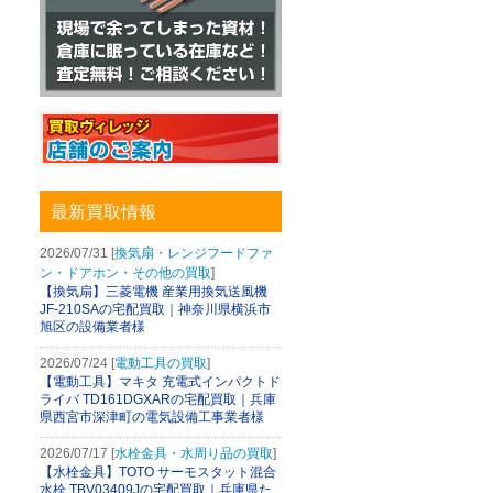
最新買取情報
2026/07/31 [
換気扇・レンジフードファ
ン・ドアホン・その他の買取
]
【換気扇】三菱電機 産業用換気送風機
JF-210SAの宅配買取｜神奈川県横浜市
旭区の設備業者様
2026/07/24 [
電動工具の買取
]
【電動工具】マキタ 充電式インパクトド
ライバ TD161DGXARの宅配買取｜兵庫
県西宮市深津町の電気設備工事業者様
2026/07/17 [
水栓金具・水周り品の買取
]
【水栓金具】TOTO サーモスタット混合
水栓 TBV03409Jの宅配買取｜兵庫県た