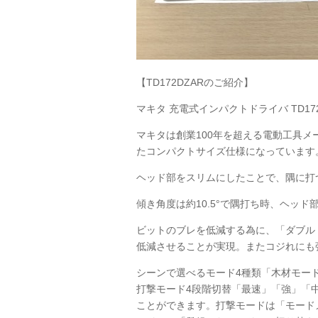
【TD172DZARのご紹介】
マキタ 充電式インパクトドライバ TD17
マキタは創業100年を超える電動工具
たコンパクトサイズ仕様になっています
ヘッド部をスリムにしたことで、隅に打
傾き角度は約10.5°で隅打ち時、ヘッ
ビットのブレを低減する為に、「ダブル
低減させることが実現。またコジれにも
シーンで選べるモード4種類「木材モー
打撃モード4段階切替「最速」「強」「
ことができます。打撃モードは「モード