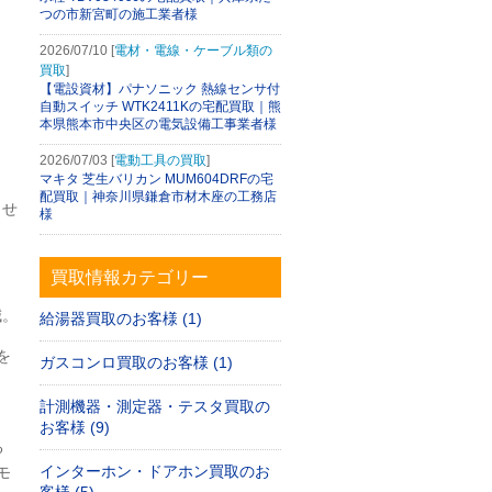
つの市新宮町の施工業者様
2026/07/10 [
電材・電線・ケーブル類の
買取
]
【電設資材】パナソニック 熱線センサ付
自動スイッチ WTK2411Kの宅配買取｜熊
本県熊本市中央区の電気設備工事業者様
2026/07/03 [
電動工具の買取
]
マキタ 芝生バリカン MUM604DRFの宅
配買取｜神奈川県鎌倉市材木座の工務店
させ
様
買取情報カテゴリー
減。
給湯器買取のお客様 (1)
を
ガスコンロ買取のお客様 (1)
計測機器・測定器・テスタ買取の
、
お客様 (9)
る
インターホン・ドアホン買取のお
モ