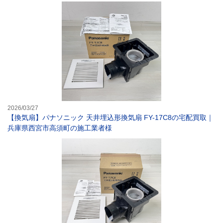
【換気扇】パナソ
2026/03/27
【換気扇】パナソニック 天井埋込形換気扇 FY-17C8の宅配買取｜
兵庫県西宮市高須町の施工業者様
【換気扇】パナソ