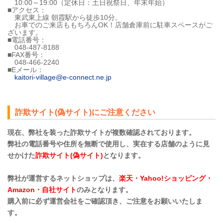
10:00～19:00（定休日：土日祝祭日、年末年始）
■アクセス：
東武東上線 朝霞駅から徒歩10分。
お車でのご来店ももちろんOK！店舗倉庫前に駐車スペースがご
ざいます。
■電話番号：
048-487-8188
■FAX番号：
048-466-2240
■Eメール：
kaitori-village@e-connect.ne.jp
詐欺サイト(偽サイト)にご注意ください
現在、弊社を装った詐欺サイトが複数確認されております。
弊社の電話番号や住所を無断で使用し、実在する店舗のように見
せかけた
詐欺サイト(偽サイト)
となります。
弊社が運営するネットショップは、
楽天・Yahoo!ショッピング・
Amazon・自社サイト
のみとなります。
購入前に必ず運営会社をご確認頂き、ご注意をお願いいたしま
す。