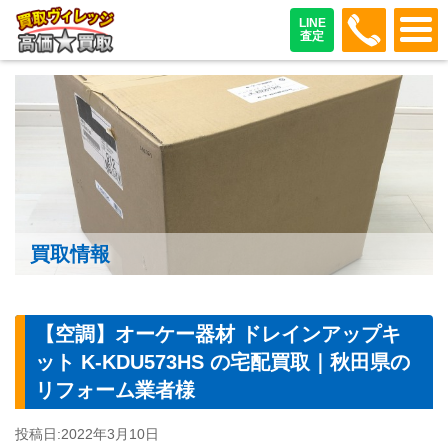
048-487
LINE
査定
買取情報
【空調】オーケー器材 ドレインアップキ
ット K-KDU573HS の宅配買取｜秋田県の
リフォーム業者様
投稿日:
2022年3月10日