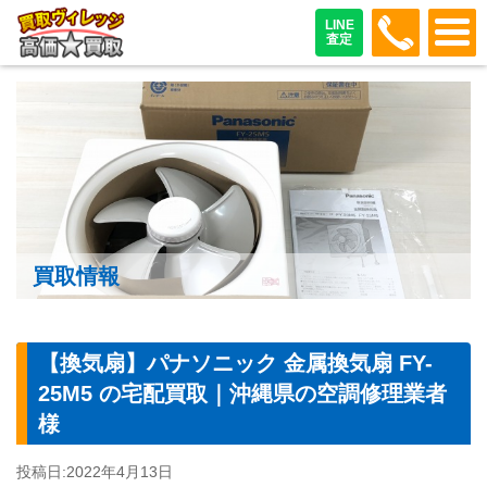
048-487
LINE
査定
買取情報
【換気扇】パナソニック 金属換気扇 FY-
25M5 の宅配買取｜沖縄県の空調修理業者
様
投稿日:
2022年4月13日