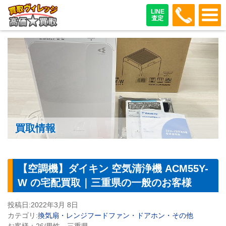
048-487
LINE
査定
買取情報
【空調機】ダイキン 空気清浄機 ACM55Y-
W の宅配買取｜三重県の一般のお客様
投稿日:
2022年3月 8日
カテゴリ:
換気扇・レンジフードファン・ドアホン・その他