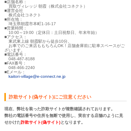
■店舗名称：
買取ヴィレッジ 朝霞（株式会社コネクト）
■運営会社
株式会社コネクト
■所在地：
埼玉県朝霞市本町1-16-17
■営業時間：
10:00～19:00（定休日：土日祝祭日、年末年始）
■アクセス：
東武東上線 朝霞駅から徒歩10分。
お車でのご来店ももちろんOK！店舗倉庫前に駐車スペースがご
ざいます。
■電話番号：
048-487-8188
■FAX番号：
048-466-2240
■Eメール：
kaitori-village@e-connect.ne.jp
詐欺サイト(偽サイト)にご注意ください
現在、弊社を装った詐欺サイトが複数確認されております。
弊社の電話番号や住所を無断で使用し、実在する店舗のように見
せかけた
詐欺サイト(偽サイト)
となります。