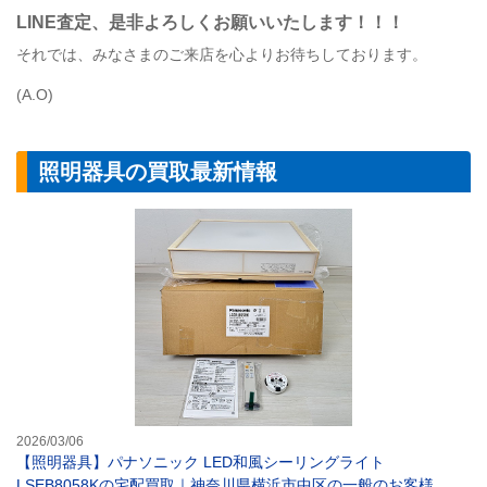
LINE
査定
、是非よろしくお願いいたします！！！
それでは、みなさまのご来店を心よりお待ちしております。
(A.O)
照明器具の買取最新情報
【照明器具】パナ
2026/03/06
【照明器具】パナソニック LED和風シーリングライト
LSEB8058Kの宅配買取｜神奈川県横浜市中区の一般のお客様