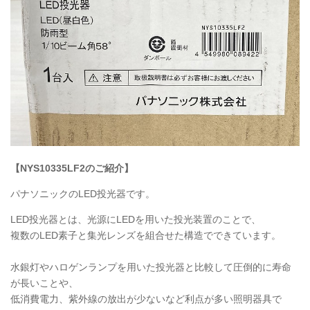
【
NYS10335LF2
のご紹介】
パナソニックのLED投光器です。
LED
投光器とは、光源にLEDを用いた投光装置のことで、
複数のLED素子と集光レンズを組合せた構造でできています。
水銀灯やハロゲンランプを用いた投光器と比較して圧倒的に寿命
が長いことや、
低消費電力、紫外線の放出が少ないなど利点が多い照明器具で