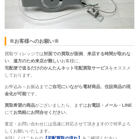
※お客様へのお願い※
買取ヴィレッジでは
対面での買取が面倒
、
来店する時間が取れな
い
、
遠方のため来店が難しい
お客様に、
宅配便で送るだけのかんたんネット宅配買取サービス
をオススメ
しております。
お申込み～お振込まで
ご自宅にいながら電材商品、住設商品
の現
金化が可能
です。
買取希望の商品
がございましたら、まずは
お電話・メール・LINE
にて
お気軽にお問合せください
。
査定・お問い合わせには迅速に対応させて頂きますので何卒よろ
しくお願いいたします。
※詳しくはこちらの
【宅配買取の流れ】
をご確認ください。