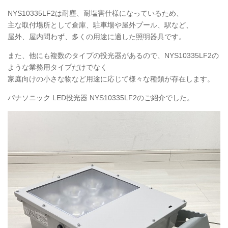
NYS10335LF2
は耐塵、耐塩害仕様になっているため、
主な取付場所として倉庫、駐車場や屋外プール、駅など、
屋外、屋内問わず、多くの用途に適した照明器具です。
また、他にも複数のタイプの投光器があるので、NYS10335LF2の
ような業務用タイプだけでなく
家庭向けの小さな物など用途に応じて様々な種類が存在します。
パナソニック
LED
投光器
NYS10335LF2
のご紹介でした。