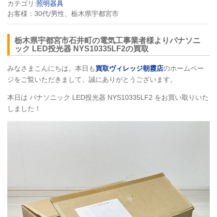
カテゴリ:
照明器具
お客様：
30代/男性、栃木県宇都宮市
栃木県宇都宮市石井町の電気工事業者様よりパナソニ
ック
LED
投光器
NYS10335LF2
の買取
みなさまこんにちは。本日も
買取ヴィレッジ朝霞店
のホームペー
ジをご覧いただきまして、誠にありがとうございます。
本日は パナソニック
LED
投光器
NYS10335LF2
をお買い取りいた
しました！