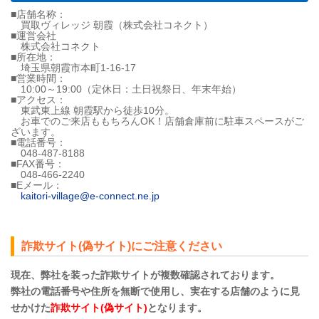
■店舗名称：
買取ヴィレッジ 朝霞（株式会社コネクト）
■運営会社
株式会社コネクト
■所在地：
埼玉県朝霞市本町1-16-17
■営業時間：
10:00～19:00（定休日：土日祝祭日、年末年始）
■アクセス：
東武東上線 朝霞駅から徒歩10分。
お車でのご来店ももちろんOK！店舗倉庫前に駐車スペースがご
ざいます。
■電話番号：
048-487-8188
■FAX番号：
048-466-2240
■Eメール：
kaitori-village@e-connect.ne.jp
詐欺サイト(偽サイト)にご注意ください
現在、弊社を装った詐欺サイトが複数確認されております。
弊社の電話番号や住所を無断で使用し、実在する店舗のように見
せかけた
詐欺サイト(偽サイト)
となります。