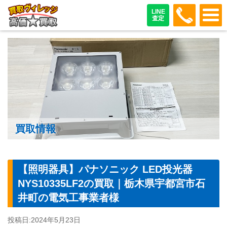
048-487
LINE
査定
買取情報
【照明器具】パナソニック LED投光器
NYS10335LF2の買取｜栃木県宇都宮市石
井町の電気工事業者様
投稿日:
2024年5月23日