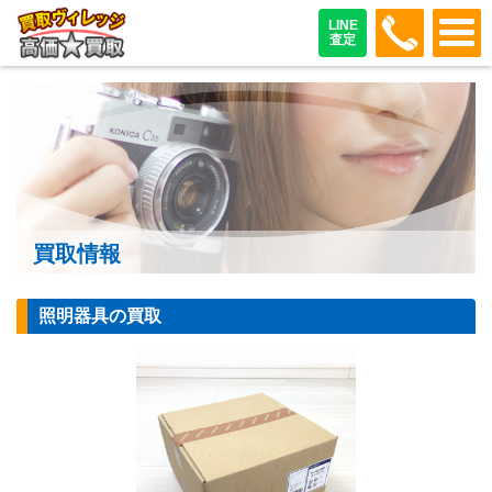
048-487
LINE
査定
買取情報
照明器具の買取
【照明器具】コイ