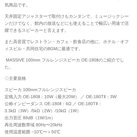
気商品です。
天井固定アジャスターで取付けもカンタンで、ミュージックシー
ンだけでなく、館内の放送などにも使えることで幅広い用途で活
躍できるスピーカーと言えます。
また高音質でレストラン・カフェ・飲食店の他に、ホテル・オフ
ィスビル・共同住宅のBGMに最適です。
MASSIVE 100mm フルレンジスピーカ OE-180Ⅱのご紹介でし
た。
◇主要規格
スピーカ 100mmフルレンジスピーカ
定格入力 OE-180Ⅱ：10W（最大20W） ／ OE-180TⅡ：3W
公称インピーダンス OE-180Ⅱ：6Ω ／ OE-180TⅡ：
3.3kΩ（3W）/5kΩ（2W）/10kΩ（1W）
出力音圧 88dB（1W/1m）
再生周波数帯域 80Hz〜20kHz
使用温度範囲 −10℃〜＋50℃